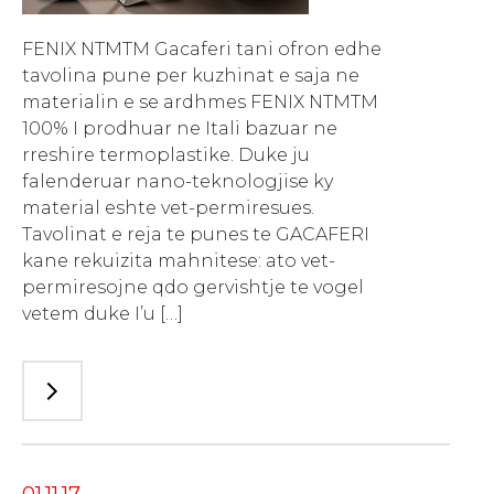
FENIX NTMTM Gacaferi tani ofron edhe
tavolina pune per kuzhinat e saja ne
materialin e se ardhmes FENIX NTMTM
100% I prodhuar ne Itali bazuar ne
rreshire termoplastike. Duke ju
falenderuar nano-teknologjise ky
material eshte vet-permiresues.
Tavolinat e reja te punes te GACAFERI
kane rekuizita mahnitese: ato vet-
permiresojne qdo gervishtje te vogel
vetem duke I’u […]