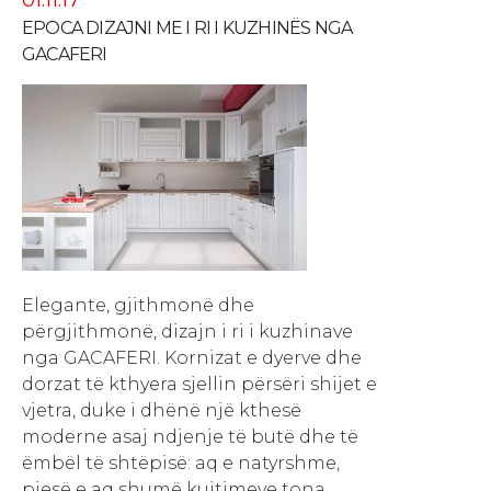
01.11.17
EPOCA DIZAJNI ME I RI I KUZHINËS NGA
GACAFERI
Elegante, gjithmonë dhe
përgjithmonë, dizajn i ri i kuzhinave
nga GACAFERI. Kornizat e dyerve dhe
dorzat të kthyera sjellin përsëri shijet e
vjetra, duke i dhënë një kthesë
moderne asaj ndjenje të butë dhe të
ëmbël të shtëpisë: aq e natyrshme,
pjesë e aq shumë kujtimeve tona.