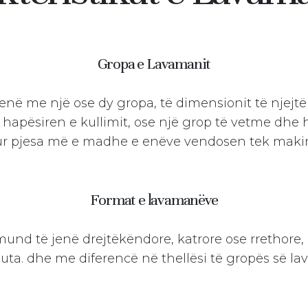
Gropa e Lavamanit
në me një ose dy gropa, të dimensionit të njejtë
apësiren e kullimit, ose një grop të vetme dhe ha
kur pjesa më e madhe e enëve vendosen tek makina
Format e lavamanëve
d të jenë drejtëkëndore, katrore ose rrethore, m
Make 
uta. dhe me diferencë në thellësi të gropës së la