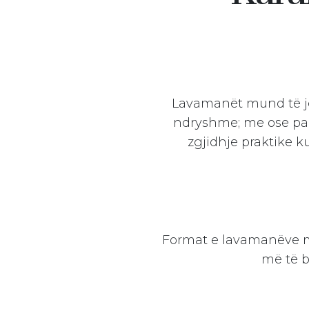
Lavamanët mund të je
ndryshme; me ose pa h
zgjidhje praktike 
Format e lavamanëve mun
Login
më të b