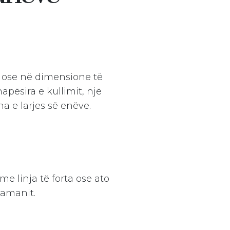
 ose në dimensione të
pësira e kullimit, një
 e larjes së enëve.
e linja të forta ose ato
a request
vamanit.