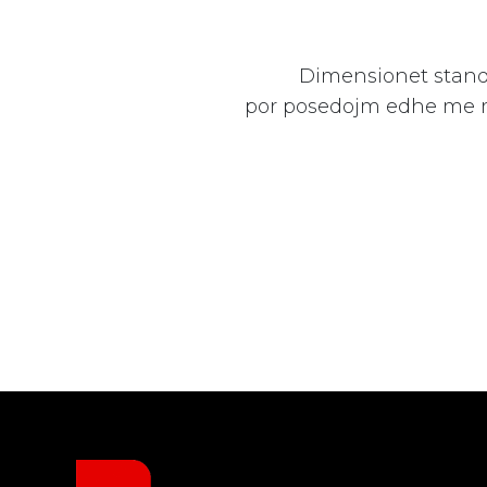
Dimensionet standa
PASSCODE
por posedojm edhe me ma
ENTER