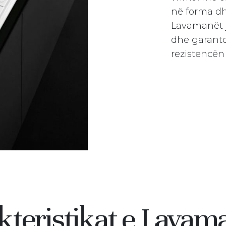
në forma d
Lavamanët j
dhe garant
rezistencën 
kteristikat e Lavam