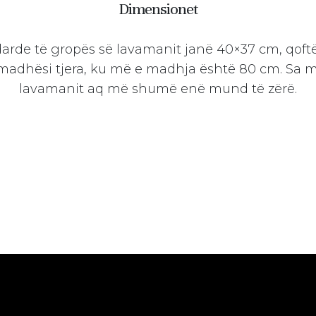
If you want to kn
Dimensionet
kitchens make a re
materials
rde të gropës së lavamanit janë 40×37 cm, qoft
dhësi tjera, ku më e madhja është 80 cm. Sa më 
EMAIL-I JUAJ
lavamanit aq më shumë enë mund të zërë.
[recaptcha ]
DËRGO