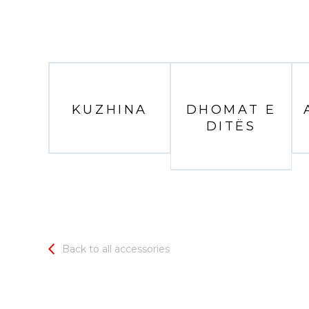
KUZHINA
DHOMAT E
DITËS
Back to all accessories