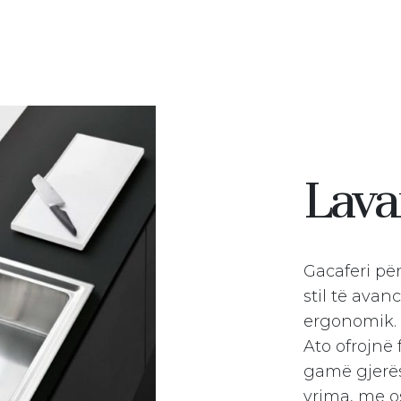
Lav
Gacaferi pë
stil të avan
ergonomik.
Ato ofrojnë
gamë gjerës
vrima, me o