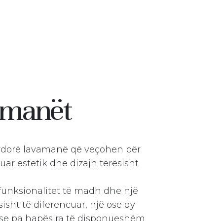
amanët
rdorë lavamanë që veçohen për
cuar estetik dhe dizajn tërësisht
 funksionalitet të madh dhe një
isht të diferencuar, një ose dy
se pa hapësira të disponueshëm