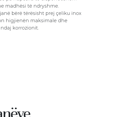
he madhësi të ndryshme.
anë bërë tërësisht prej çeliku inox
on higjienën maksimale dhe
ndaj korrozionit.
anëve