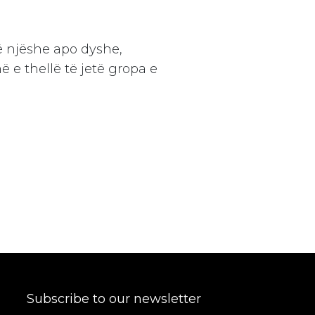
ow more about our
quest to access on our
ë njëshe apo dyshe,
e thellë të jetë gropa e
Subscribe to our newsletter